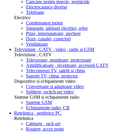
Capcane pentru insecte, germicide
Electrocasnice diverse
Telefoane
Electrice
Condensatori motor
Sigurante, tablouri electrice, relee
Prize, intrerupatoare, stechere
Doze, canalet, conectori
Ventilatoare
Televiziune , CATV , video , radio si GSM
Televiziune , CATV
Televizoare, monitoare, proiectoare
Amplificatoare , receptoare, accesorii CATV
Telecomenzi TV, satelit si clima
Suporti TV, clima, proiector
Dispozitive si echipamente video
Convertoare si adaptoare video
Splittere, switch-uri video
Sisteme GSM si echipamente radio
Sisteme GSM
Echipamente radio, CB
Retelistica , periferice PC
Retelistica
Cabinete , rack-uri
Routere, acces point