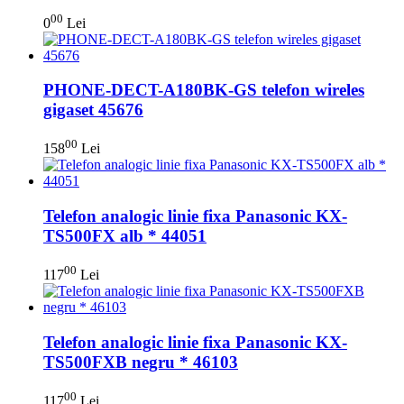
00
0
Lei
PHONE-DECT-A180BK-GS telefon wireles
gigaset 45676
00
158
Lei
Telefon analogic linie fixa Panasonic KX-
TS500FX alb * 44051
00
117
Lei
Telefon analogic linie fixa Panasonic KX-
TS500FXB negru * 46103
00
117
Lei