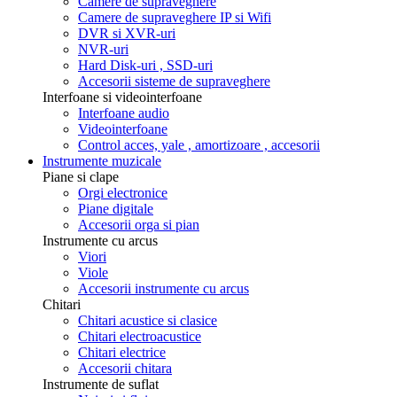
Camere de supraveghere
Camere de supraveghere IP si Wifi
DVR si XVR-uri
NVR-uri
Hard Disk-uri , SSD-uri
Accesorii sisteme de supraveghere
Interfoane si videointerfoane
Interfoane audio
Videointerfoane
Control acces, yale , amortizoare , accesorii
Instrumente muzicale
Piane si clape
Orgi electronice
Piane digitale
Accesorii orga si pian
Instrumente cu arcus
Viori
Viole
Accesorii instrumente cu arcus
Chitari
Chitari acustice si clasice
Chitari electroacustice
Chitari electrice
Accesorii chitara
Instrumente de suflat