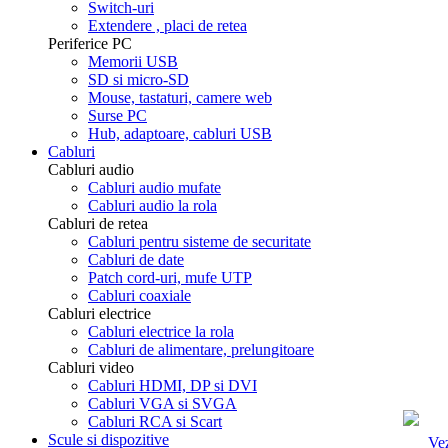
Switch-uri
Extendere , placi de retea
Periferice PC
Memorii USB
SD si micro-SD
Mouse, tastaturi, camere web
Surse PC
Hub, adaptoare, cabluri USB
Cabluri
Cabluri audio
Cabluri audio mufate
Cabluri audio la rola
Cabluri de retea
Cabluri pentru sisteme de securitate
Cabluri de date
Patch cord-uri, mufe UTP
Cabluri coaxiale
Cabluri electrice
Cabluri electrice la rola
Cabluri de alimentare, prelungitoare
Cabluri video
Cabluri HDMI, DP si DVI
Cabluri VGA si SVGA
Cabluri RCA si Scart
Scule si dispozitive