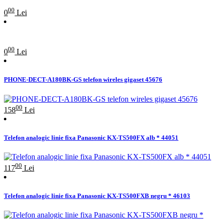
00
0
Lei
00
0
Lei
PHONE-DECT-A180BK-GS telefon wireles gigaset 45676
00
158
Lei
Telefon analogic linie fixa Panasonic KX-TS500FX alb * 44051
00
117
Lei
Telefon analogic linie fixa Panasonic KX-TS500FXB negru * 46103