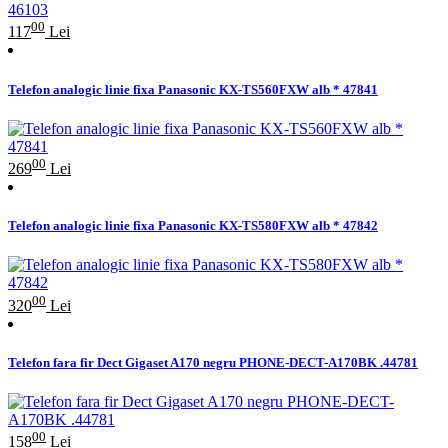
00
117
Lei
Telefon analogic linie fixa Panasonic KX-TS560FXW alb * 47841
00
269
Lei
Telefon analogic linie fixa Panasonic KX-TS580FXW alb * 47842
00
320
Lei
Telefon fara fir Dect Gigaset A170 negru PHONE-DECT-A170BK .44781
00
158
Lei