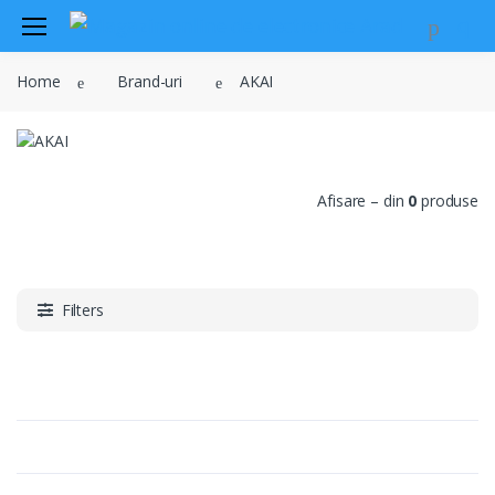
Audio
Home
Brand-uri
AKAI
Sisteme de securitate si
automatizari
Instrumente muzicale
Electrice , surse de alimentare si
Afisare – din
0
produse
iluminat
Televiziune , CATV , video , radio si
GSM
Retelistica , periferice PC
Filters
Cabluri
Scule si dispozitive
Sisteme fotovoltaice