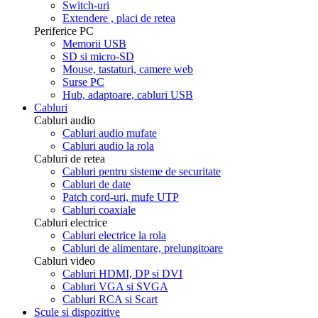
Switch-uri
Extendere , placi de retea
Periferice PC
Memorii USB
SD si micro-SD
Mouse, tastaturi, camere web
Surse PC
Hub, adaptoare, cabluri USB
Cabluri
Cabluri audio
Cabluri audio mufate
Cabluri audio la rola
Cabluri de retea
Cabluri pentru sisteme de securitate
Cabluri de date
Patch cord-uri, mufe UTP
Cabluri coaxiale
Cabluri electrice
Cabluri electrice la rola
Cabluri de alimentare, prelungitoare
Cabluri video
Cabluri HDMI, DP si DVI
Cabluri VGA si SVGA
Cabluri RCA si Scart
Scule si dispozitive