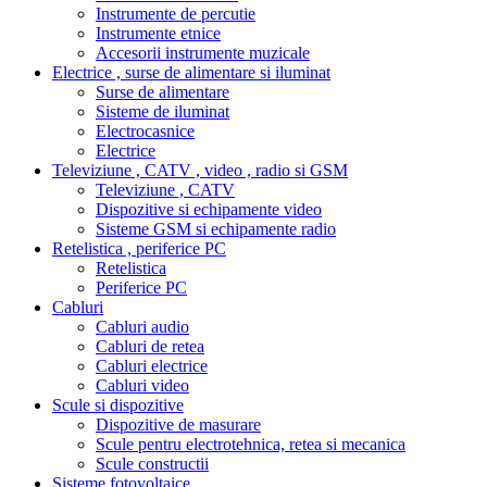
Instrumente de percutie
Instrumente etnice
Accesorii instrumente muzicale
Electrice , surse de alimentare si iluminat
Surse de alimentare
Sisteme de iluminat
Electrocasnice
Electrice
Televiziune , CATV , video , radio si GSM
Televiziune , CATV
Dispozitive si echipamente video
Sisteme GSM si echipamente radio
Retelistica , periferice PC
Retelistica
Periferice PC
Cabluri
Cabluri audio
Cabluri de retea
Cabluri electrice
Cabluri video
Scule si dispozitive
Dispozitive de masurare
Scule pentru electrotehnica, retea si mecanica
Scule constructii
Sisteme fotovoltaice