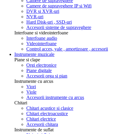
Camere de supraveghere
Camere de supraveghere IP si Wifi
DVR si XVR-uri
NVR-uri
Hard Disk-uri , SSD-uri
Accesorii sisteme de supraveghere
Interfoane si videointerfoane
Interfoane audio
Videointerfoane
Control acces, yale , amortizoare , accesorii
Instrumente muzicale
Piane si clape
Orgi electronice
Piane digitale
Accesorii orga si pian
Instrumente cu arcus
Viori
Viole
Accesorii instrumente cu arcus
Chitari
Chitari acustice si clasice
Chitari electroacustice
Chitari electrice
Accesorii chitara
Instrumente de suflat