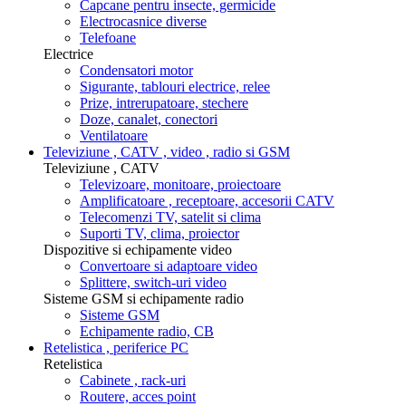
Capcane pentru insecte, germicide
Electrocasnice diverse
Telefoane
Electrice
Condensatori motor
Sigurante, tablouri electrice, relee
Prize, intrerupatoare, stechere
Doze, canalet, conectori
Ventilatoare
Televiziune , CATV , video , radio si GSM
Televiziune , CATV
Televizoare, monitoare, proiectoare
Amplificatoare , receptoare, accesorii CATV
Telecomenzi TV, satelit si clima
Suporti TV, clima, proiector
Dispozitive si echipamente video
Convertoare si adaptoare video
Splittere, switch-uri video
Sisteme GSM si echipamente radio
Sisteme GSM
Echipamente radio, CB
Retelistica , periferice PC
Retelistica
Cabinete , rack-uri
Routere, acces point