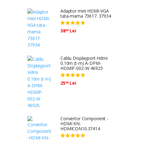
Adaptor mini HDMI-VGA
tata-mama 73617. 37934
38
Lei
00
Cablu Displayport-Hdmi
0.10m (t-m) A-DPM-
HDMIF-002-W 46925
25
Lei
00
Convertor Component -
HDMI KN-
HDMICON10.37414