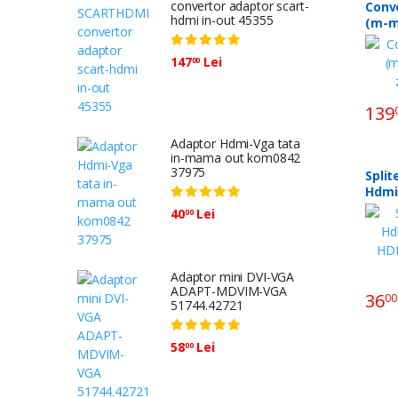
convertor adaptor scart-
Conv
hdmi in-out 45355
(m-m)
zla09
147
Lei
00
139
Adaptor Hdmi-Vga tata
in-mama out kom0842
37975
Split
Hdmi m
HDMI
40
Lei
00
4266
Adaptor mini DVI-VGA
ADAPT-MDVIM-VGA
36
00
51744.42721
58
Lei
00