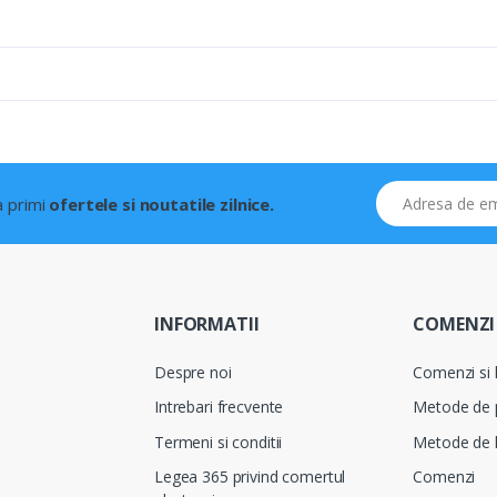
Adresa de email
 a primi
ofertele si noutatile zilnice.
INFORMATII
COMENZI 
Despre noi
Comenzi si l
Intrebari frecvente
Metode de 
Termeni si conditii
Metode de l
Legea 365 privind comertul
Comenzi