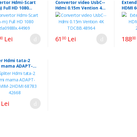
ertor Hdmi-Scart
Convertor video UsbC--
Extend
 Full HD 1080
Hdmi 0.15m Vention 4K
HDMI 6
88lx.44969
TDCBB.48964
2c016.
Lei
61
Lei
188
00
00
00
er Hdmi tata-2
ama ADAPT-
M-2HDMI 68783
8
Lei