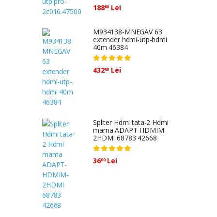
188
Lei
00
M934138-MNEGAV 63
extender hdmi-utp-hdmi
40m 46384
432
Lei
00
Spliter Hdmi tata-2 Hdmi
mama ADAPT-HDMIM-
2HDMI 68783 42668
36
Lei
00