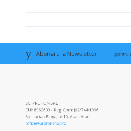
Abonare la Newsletter
...pentru
SC. PROTON SRL
CUI: 8962639 - Reg. Com: J02/744/1996
Str. Lucian Blaga, nr.10, Arad, Arad
office@protonshop.ro