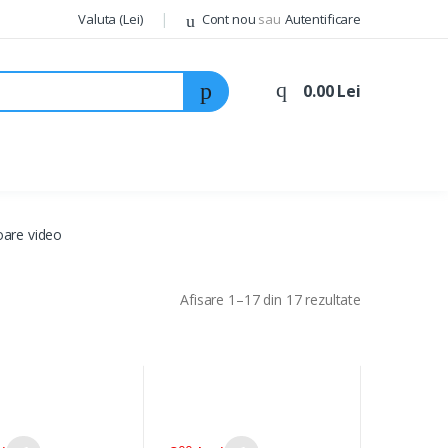
Valuta (Lei)
Cont nou
sau
Autentificare
0.00 Lei
oare video
Afisare 1–17 din 17 rezultate