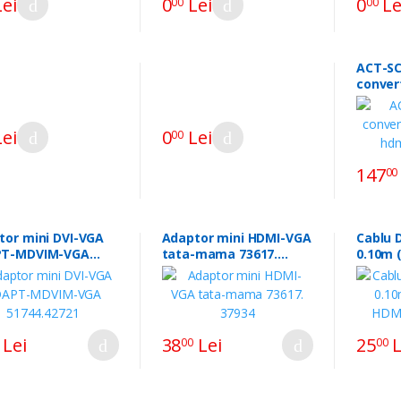
ei
0
Lei
0
Le
00
00
ACT-S
conver
scart-
ei
0
Lei
00
147
00
tor mini DVI-VGA
Adaptor mini HDMI-VGA
Cablu 
T-MDVIM-VGA
tata-mama 73617.
0.10m 
4.42721
37934
HDMIF-
Lei
38
Lei
25
L
00
00