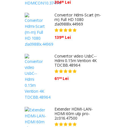
304
Lei
00
Convertor Hdmi-Scart (m-
m) Full HD 1080
zla0988lx.44969
139
Lei
00
Convertor video UsbC--
Hdmi 0.15m Vention 4K
TDCBB.48964
61
Lei
00
Extender HDMI-LAN-
HDMI 60m utp pro-
2c016.47500