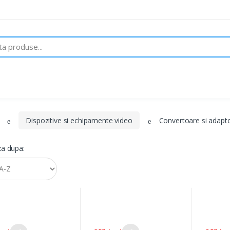
Despre noi
Brand-uri
Contact
Dispozitive si echipamente video
Convertoare si adapt
a dupa: