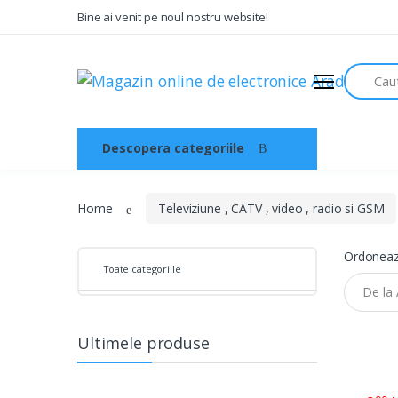
Bine ai venit pe noul nostru website!
Audio
Search
Sisteme de securitate si
automatizari
Instrumente muzicale
Descopera categoriile
Acasa
Electrice , surse de alimentare si
iluminat
Televiziune , CATV , video , radio si
Home
Televiziune , CATV , video , radio si GSM
GSM
Retelistica , periferice PC
Ordoneaz
Toate categoriile
Cabluri
Scule si dispozitive
Sisteme fotovoltaice
Ultimele produse