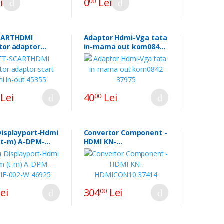
i
0
Lei
00
CARTHDMI
Adaptor Hdmi-Vga tata
tor adaptor
in-mama out kom0842
hdmi in-out 45355
37975
Lei
40
Lei
00
Displayport-Hdmi
Convertor Component -
(t-m) A-DPM-
HDMI KN-
002-W 46925
HDMICON10.37414
ei
304
Lei
00