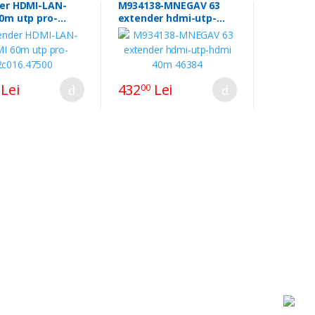
er HDMI-LAN-
M934138-MNEGAV 63
0m utp pro-
extender hdmi-utp-
47500
hdmi 40m 46384
Lei
432
Lei
00