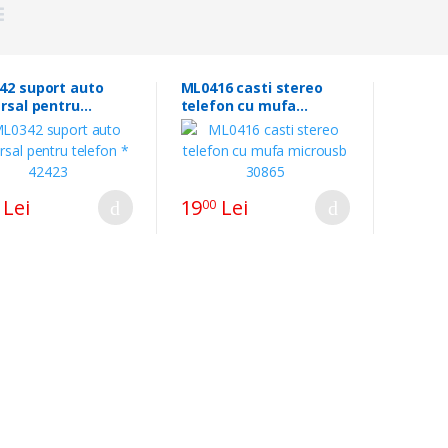
rt auto
ML0416 casti stereo
rsal pentru
telefon cu mufa
on * 42423
microusb 30865
Lei
19
Lei
00