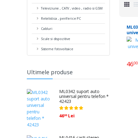
Televiziune , CATV , video , radio si GSM
Retelistica , periferice PC
ML0342 supo
Cabluri
unive
telef
Scule si dispozitive
Sisteme fotovoltaice
46
00
Ultimele produse
ML0342 suport auto
universal pentru telefon *
42423
46
Lei
00
ML0416 casti stereo