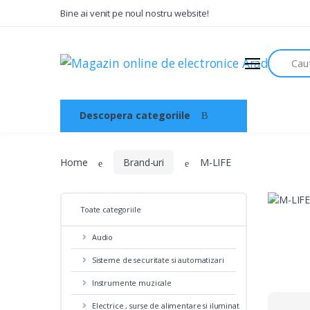
Bine ai venit pe noul nostru website!
Audio
Search
Sisteme de securitate si
automatizari
Instrumente muzicale
Descopera categoriile
Acasa
Electrice , surse de alimentare si
iluminat
Televiziune , CATV , video , radio si
Home
Brand-uri
M-LIFE
GSM
Retelistica , periferice PC
Toate categoriile
Cabluri
Audio
Scule si dispozitive
Sisteme de securitate si automatizari
Sisteme fotovoltaice
Instrumente muzicale
Electrice , surse de alimentare si iluminat