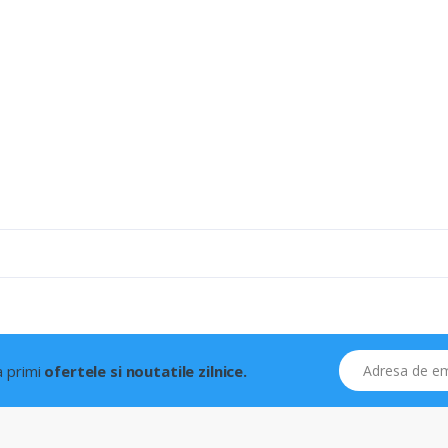
Adresa de email
 a primi
ofertele si noutatile zilnice.