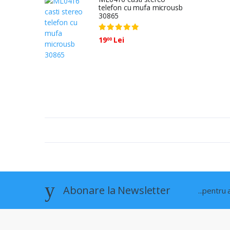
telefon cu mufa microusb
30865
19
Lei
00
Abonare la Newsletter
...pentru