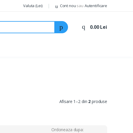
Valuta (Lei)
Cont nou
sau
Autentificare
0.00 Lei
Afisare 1–2 din
2
produse
Ordoneaza dupa: