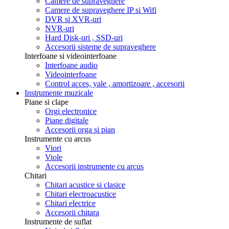
Camere de supraveghere
Camere de supraveghere IP si Wifi
DVR si XVR-uri
NVR-uri
Hard Disk-uri , SSD-uri
Accesorii sisteme de supraveghere
Interfoane si videointerfoane
Interfoane audio
Videointerfoane
Control acces, yale , amortizoare , accesorii
Instrumente muzicale
Piane si clape
Orgi electronice
Piane digitale
Accesorii orga si pian
Instrumente cu arcus
Viori
Viole
Accesorii instrumente cu arcus
Chitari
Chitari acustice si clasice
Chitari electroacustice
Chitari electrice
Accesorii chitara
Instrumente de suflat