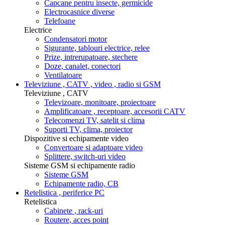
Capcane pentru insecte, germicide
Electrocasnice diverse
Telefoane
Electrice
Condensatori motor
Sigurante, tablouri electrice, relee
Prize, intrerupatoare, stechere
Doze, canalet, conectori
Ventilatoare
Televiziune , CATV , video , radio si GSM
Televiziune , CATV
Televizoare, monitoare, proiectoare
Amplificatoare , receptoare, accesorii CATV
Telecomenzi TV, satelit si clima
Suporti TV, clima, proiector
Dispozitive si echipamente video
Convertoare si adaptoare video
Splittere, switch-uri video
Sisteme GSM si echipamente radio
Sisteme GSM
Echipamente radio, CB
Retelistica , periferice PC
Retelistica
Cabinete , rack-uri
Routere, acces point