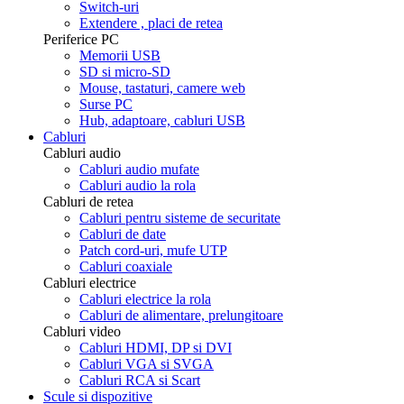
Switch-uri
Extendere , placi de retea
Periferice PC
Memorii USB
SD si micro-SD
Mouse, tastaturi, camere web
Surse PC
Hub, adaptoare, cabluri USB
Cabluri
Cabluri audio
Cabluri audio mufate
Cabluri audio la rola
Cabluri de retea
Cabluri pentru sisteme de securitate
Cabluri de date
Patch cord-uri, mufe UTP
Cabluri coaxiale
Cabluri electrice
Cabluri electrice la rola
Cabluri de alimentare, prelungitoare
Cabluri video
Cabluri HDMI, DP si DVI
Cabluri VGA si SVGA
Cabluri RCA si Scart
Scule si dispozitive