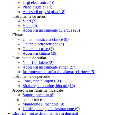
Orgi electronice
(5)
Piane digitale
(14)
Accesorii orga si pian
(18)
Instrumente cu arcus
Viori
(3)
Viole
(0)
Accesorii instrumente cu arcus
(25)
Chitari
Chitari acustice si clasice
(9)
Chitari electroacustice
(4)
Chitari electrice
(5)
Accesorii chitara
(39)
Instrumente de suflat
Naiuri si fluiere
(2)
Accesorii instrumente suflat
(27)
Instrumente de suflat din alama , clarinete
(5)
Instrumente de percutie
Tobe, cinele, cajon
(31)
Shakere, tamburine, blocuri
(16)
Accesorii instrumente muzicale
Suporti partitura
(8)
Instrumente etnice
Mandoline si mandole
(9)
Ukulele, banjo, alte instrumente
(9)
Electrice , surse de alimentare si iluminat