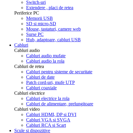
Switch-uri
Extendere , placi de retea
Periferice PC
Memorii USB
SD si micro-SD
Mouse, tastaturi, camere web
Surse PC
Hub, adaptoare, cabluri USB
Cabluri
Cabluri audio
Cabluri audio mufate
Cabluri audio la rola
Cabluri de retea
Cabluri pentru sisteme de securitate
Cabluri de date
Patch cord-uri, mufe UTP
Cabluri coaxiale
Cabluri electrice
Cabluri electrice la rola
Cabluri de alimentare, prelungitoare
Cabluri video
Cabluri HDMI, DP si DVI
Cabluri VGA si SVGA
Cabluri RCA si Scart
Scule si dispozitive