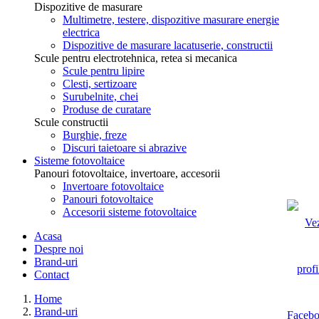
Dispozitive de masurare
Multimetre, testere, dispozitive masurare energie
electrica
Dispozitive de masurare lacatuserie, constructii
Scule pentru electrotehnica, retea si mecanica
Scule pentru lipire
Clesti, sertizoare
Surubelnite, chei
Produse de curatare
Scule constructii
Burghie, freze
Discuri taietoare si abrazive
Sisteme fotovoltaice
Panouri fotovoltaice, invertoare, accesorii
Invertoare fotovoltaice
Panouri fotovoltaice
Accesorii sisteme fotovoltaice
Acasa
Despre noi
Brand-uri
Contact
Home
Brand-uri