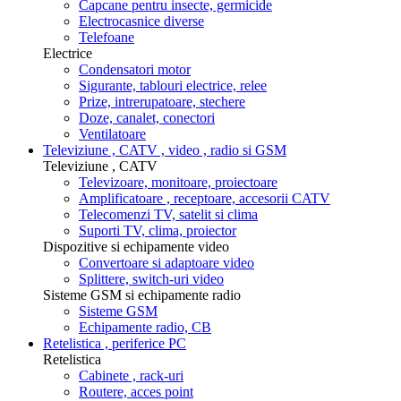
Capcane pentru insecte, germicide
Electrocasnice diverse
Telefoane
Electrice
Condensatori motor
Sigurante, tablouri electrice, relee
Prize, intrerupatoare, stechere
Doze, canalet, conectori
Ventilatoare
Televiziune , CATV , video , radio si GSM
Televiziune , CATV
Televizoare, monitoare, proiectoare
Amplificatoare , receptoare, accesorii CATV
Telecomenzi TV, satelit si clima
Suporti TV, clima, proiector
Dispozitive si echipamente video
Convertoare si adaptoare video
Splittere, switch-uri video
Sisteme GSM si echipamente radio
Sisteme GSM
Echipamente radio, CB
Retelistica , periferice PC
Retelistica
Cabinete , rack-uri
Routere, acces point