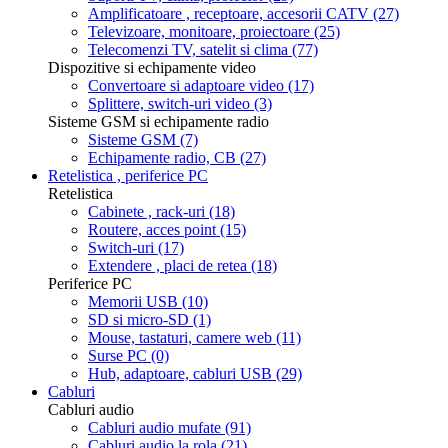
Amplificatoare , receptoare, accesorii CATV
(27)
Televizoare, monitoare, proiectoare
(25)
Telecomenzi TV, satelit si clima
(77)
Dispozitive si echipamente video
Convertoare si adaptoare video
(17)
Splittere, switch-uri video
(3)
Sisteme GSM si echipamente radio
Sisteme GSM
(7)
Echipamente radio, CB
(27)
Retelistica , periferice PC
Retelistica
Cabinete , rack-uri
(18)
Routere, acces point
(15)
Switch-uri
(17)
Extendere , placi de retea
(18)
Periferice PC
Memorii USB
(10)
SD si micro-SD
(1)
Mouse, tastaturi, camere web
(11)
Surse PC
(0)
Hub, adaptoare, cabluri USB
(29)
Cabluri
Cabluri audio
Cabluri audio mufate
(91)
Cabluri audio la rola
(21)