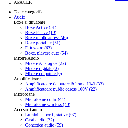
APACER
Toate categoriile
Audio
Boxe si difuzoare
Boxe Active
(51)
Boxe Pasive
(19)
Boxe public adress
(46)
Boxe portabile
(51)
Difuzoare
(63)
Boxe, playere auto
(54)
Mixere Audio
Mixere Analogice
(22)
Mixere digitale
(2)
Mixere cu putere
(0)
Amplificatoare
Amplificatoare de putere & home Hi-fi
(33)
Amplificatoare public adress 100V
(22)
Microfoane
Microfoane cu fir
(44)
Microfoane wireless
(40)
Accesorii audio
Lumini, suporti , stative
(97)
Casti audio
(22)
Conectica audio
(59)