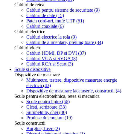
Cabluri de retea
Cabluri pentru sisteme de securitate
(9)
Cabluri de date
(15)
Patch cord-uri, mufe UTP
(51)
Cabluri coaxiale
(6)
Cabluri electrice
Cabluri electrice la rola
(9)
Cabluri de alimentare, prelungitoare
(34)
Cabluri video
Cabluri HDMI, DP si DVI
(37)
Cabluri VGA si SVGA
(8)
Cabluri RCA si Scart
(3)
Scule si dispozitive
Dispozitive de masurare
Multimetre, testere, dispozitive masurare energie
electrica
(43)
Dispozitive de masurare lacatuserie, constructii
(4)
Scule pentru electrotehnica, retea si mecanica
Scule pentru lipire
(56)
Clesti, sertizoare
(33)
Surubelnite, chei
(30)
Produse de curatare
(19)
Scule constructii
Burghie, freze
(2)
Discuri taietoare si abrazive
(1)