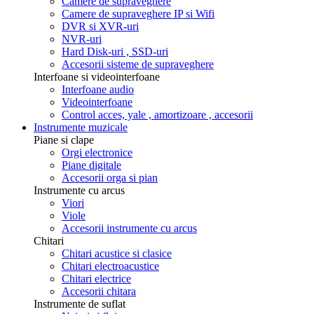
Camere de supraveghere
Camere de supraveghere IP si Wifi
DVR si XVR-uri
NVR-uri
Hard Disk-uri , SSD-uri
Accesorii sisteme de supraveghere
Interfoane si videointerfoane
Interfoane audio
Videointerfoane
Control acces, yale , amortizoare , accesorii
Instrumente muzicale
Piane si clape
Orgi electronice
Piane digitale
Accesorii orga si pian
Instrumente cu arcus
Viori
Viole
Accesorii instrumente cu arcus
Chitari
Chitari acustice si clasice
Chitari electroacustice
Chitari electrice
Accesorii chitara
Instrumente de suflat