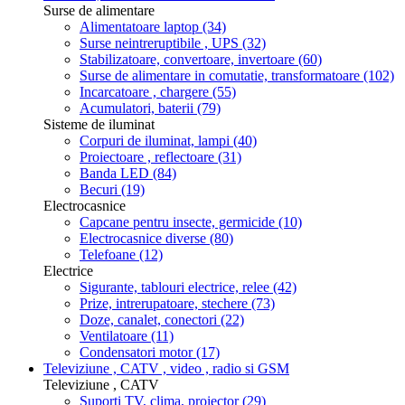
Surse de alimentare
Alimentatoare laptop
(34)
Surse neintreruptibile , UPS
(32)
Stabilizatoare, convertoare, invertoare
(60)
Surse de alimentare in comutatie, transformatoare
(102)
Incarcatoare , chargere
(55)
Acumulatori, baterii
(79)
Sisteme de iluminat
Corpuri de iluminat, lampi
(40)
Proiectoare , reflectoare
(31)
Banda LED
(84)
Becuri
(19)
Electrocasnice
Capcane pentru insecte, germicide
(10)
Electrocasnice diverse
(80)
Telefoane
(12)
Electrice
Sigurante, tablouri electrice, relee
(42)
Prize, intrerupatoare, stechere
(73)
Doze, canalet, conectori
(22)
Ventilatoare
(11)
Condensatori motor
(17)
Televiziune , CATV , video , radio si GSM
Televiziune , CATV
Suporti TV, clima, proiector
(29)