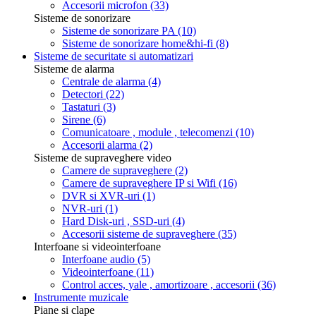
Accesorii microfon
(33)
Sisteme de sonorizare
Sisteme de sonorizare PA
(10)
Sisteme de sonorizare home&hi-fi
(8)
Sisteme de securitate si automatizari
Sisteme de alarma
Centrale de alarma
(4)
Detectori
(22)
Tastaturi
(3)
Sirene
(6)
Comunicatoare , module , telecomenzi
(10)
Accesorii alarma
(2)
Sisteme de supraveghere video
Camere de supraveghere
(2)
Camere de supraveghere IP si Wifi
(16)
DVR si XVR-uri
(1)
NVR-uri
(1)
Hard Disk-uri , SSD-uri
(4)
Accesorii sisteme de supraveghere
(35)
Interfoane si videointerfoane
Interfoane audio
(5)
Videointerfoane
(11)
Control acces, yale , amortizoare , accesorii
(36)
Instrumente muzicale
Piane si clape