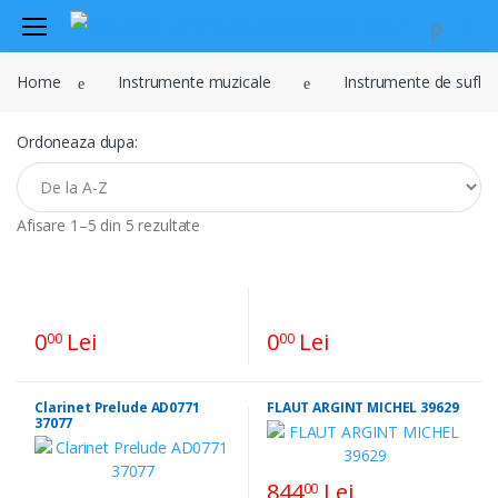
Audio
Home
Instrumente muzicale
Instrumente de suflat
Sisteme de securitate si
automatizari
Ordoneaza dupa:
Instrumente muzicale
Electrice , surse de alimentare si
iluminat
Afisare 1–5 din 5 rezultate
Televiziune , CATV , video , radio si
GSM
Retelistica , periferice PC
0
Lei
0
Lei
00
00
Cabluri
Scule si dispozitive
Clarinet Prelude AD0771
FLAUT ARGINT MICHEL 39629
37077
Sisteme fotovoltaice
844
Lei
00