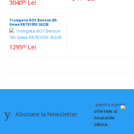
3040
Lei
00
Trompeta ROY Benson Bb
Gewa RB701050 36228
1295
Lei
00
...pentru a primi
ofertele si
Abonare la Newsletter
noutatile
zilnice.