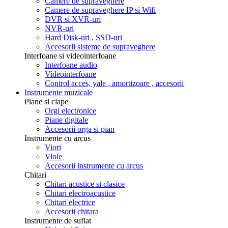
Camere de supraveghere
Camere de supraveghere IP si Wifi
DVR si XVR-uri
NVR-uri
Hard Disk-uri , SSD-uri
Accesorii sisteme de supraveghere
Interfoane si videointerfoane
Interfoane audio
Videointerfoane
Control acces, yale , amortizoare , accesorii
Instrumente muzicale
Piane si clape
Orgi electronice
Piane digitale
Accesorii orga si pian
Instrumente cu arcus
Viori
Viole
Accesorii instrumente cu arcus
Chitari
Chitari acustice si clasice
Chitari electroacustice
Chitari electrice
Accesorii chitara
Instrumente de suflat