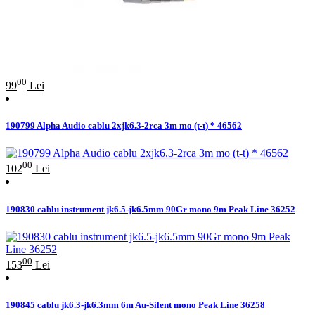
00
99
Lei
190799 Alpha Audio cablu 2xjk6.3-2rca 3m mo (t-t) * 46562
00
102
Lei
190830 cablu instrument jk6.5-jk6.5mm 90Gr mono 9m Peak Line 36252
00
153
Lei
190845 cablu jk6.3-jk6.3mm 6m Au-Silent mono Peak Line 36258