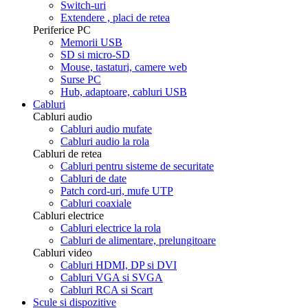
Switch-uri
Extendere , placi de retea
Periferice PC
Memorii USB
SD si micro-SD
Mouse, tastaturi, camere web
Surse PC
Hub, adaptoare, cabluri USB
Cabluri
Cabluri audio
Cabluri audio mufate
Cabluri audio la rola
Cabluri de retea
Cabluri pentru sisteme de securitate
Cabluri de date
Patch cord-uri, mufe UTP
Cabluri coaxiale
Cabluri electrice
Cabluri electrice la rola
Cabluri de alimentare, prelungitoare
Cabluri video
Cabluri HDMI, DP si DVI
Cabluri VGA si SVGA
Cabluri RCA si Scart
Scule si dispozitive