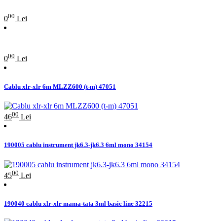
00
0
Lei
00
0
Lei
Cablu xlr-xlr 6m MLZZ600 (t-m) 47051
00
46
Lei
190005 cablu instrument jk6.3-jk6.3 6ml mono 34154
00
45
Lei
190040 cablu xlr-xlr mama-tata 3ml basic line 32215