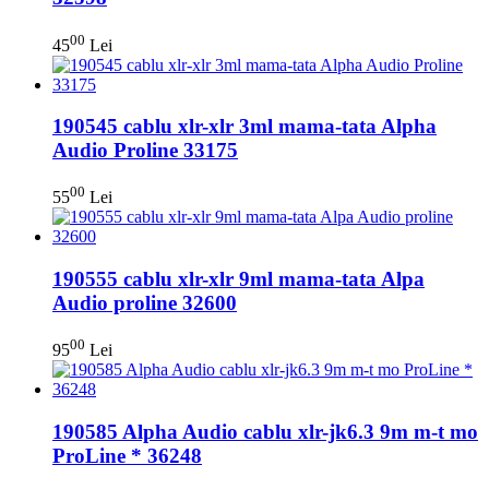
00
45
Lei
190545 cablu xlr-xlr 3ml mama-tata Alpha
Audio Proline 33175
00
55
Lei
190555 cablu xlr-xlr 9ml mama-tata Alpa
Audio proline 32600
00
95
Lei
190585 Alpha Audio cablu xlr-jk6.3 9m m-t mo
ProLine * 36248