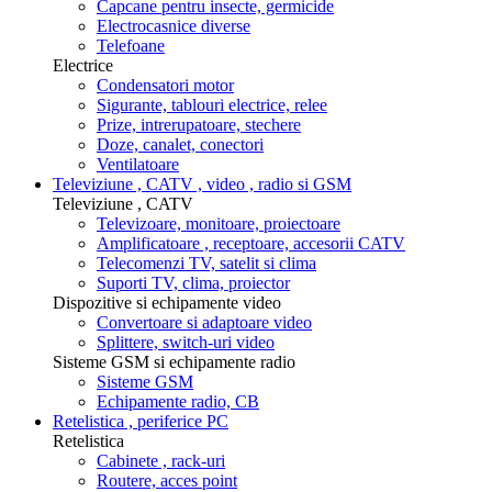
Capcane pentru insecte, germicide
Electrocasnice diverse
Telefoane
Electrice
Condensatori motor
Sigurante, tablouri electrice, relee
Prize, intrerupatoare, stechere
Doze, canalet, conectori
Ventilatoare
Televiziune , CATV , video , radio si GSM
Televiziune , CATV
Televizoare, monitoare, proiectoare
Amplificatoare , receptoare, accesorii CATV
Telecomenzi TV, satelit si clima
Suporti TV, clima, proiector
Dispozitive si echipamente video
Convertoare si adaptoare video
Splittere, switch-uri video
Sisteme GSM si echipamente radio
Sisteme GSM
Echipamente radio, CB
Retelistica , periferice PC
Retelistica
Cabinete , rack-uri
Routere, acces point