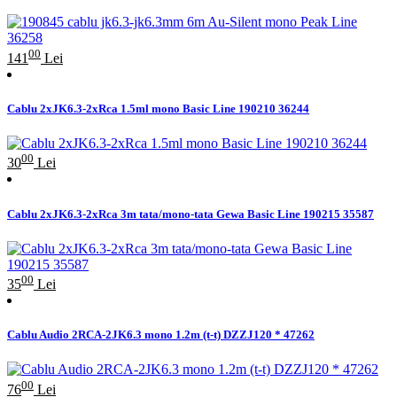
00
141
Lei
Cablu 2xJK6.3-2xRca 1.5ml mono Basic Line 190210 36244
00
30
Lei
Cablu 2xJK6.3-2xRca 3m tata/mono-tata Gewa Basic Line 190215 35587
00
35
Lei
Cablu Audio 2RCA-2JK6.3 mono 1.2m (t-t) DZZJ120 * 47262
00
76
Lei