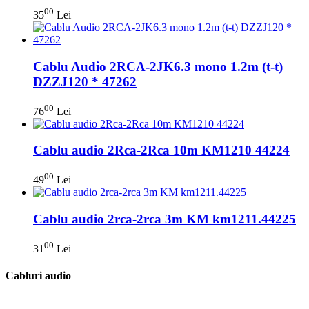
00
35
Lei
Cablu Audio 2RCA-2JK6.3 mono 1.2m (t-t)
DZZJ120 * 47262
00
76
Lei
Cablu audio 2Rca-2Rca 10m KM1210 44224
00
49
Lei
Cablu audio 2rca-2rca 3m KM km1211.44225
00
31
Lei
Cabluri audio