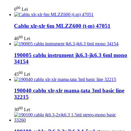
00
0
Lei
Cablu xlr-xlr 6m MLZZ600 (t-m) 47051
00
46
Lei
190005 cablu instrument jk6.3-jk6.3 6ml mono
34154
00
45
Lei
190040 cablu xlr-xlr mama-tata 3ml basic line
32215
00
30
Lei