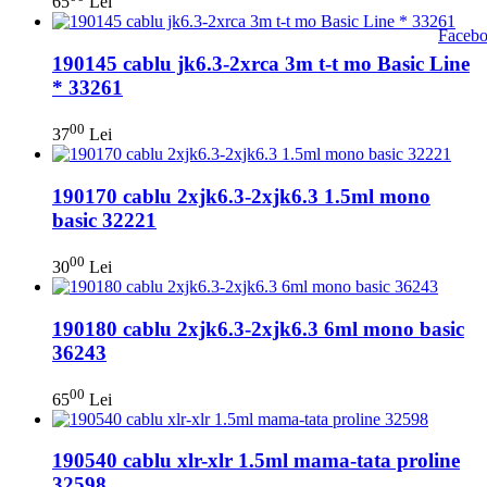
65
Lei
190145 cablu jk6.3-2xrca 3m t-t mo Basic Line
* 33261
00
37
Lei
190170 cablu 2xjk6.3-2xjk6.3 1.5ml mono
basic 32221
00
30
Lei
190180 cablu 2xjk6.3-2xjk6.3 6ml mono basic
36243
00
65
Lei
190540 cablu xlr-xlr 1.5ml mama-tata proline
32598