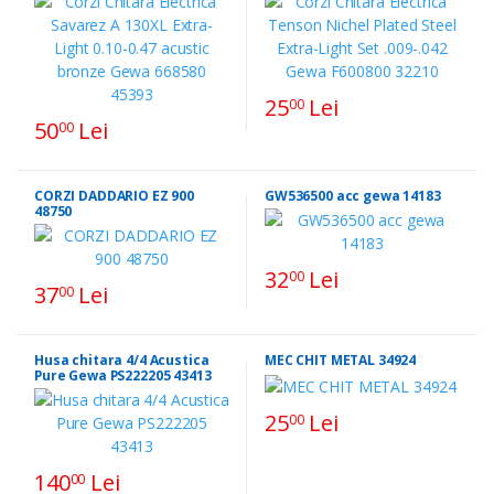
25
Lei
00
50
Lei
00
CORZI DADDARIO EZ 900
GW536500 acc gewa 14183
48750
32
Lei
00
37
Lei
00
Husa chitara 4/4 Acustica
MEC CHIT METAL 34924
Pure Gewa PS222205 43413
25
Lei
00
140
Lei
00