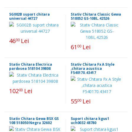
SG002B suport chitara
Stativ Chitara Classic Gewa
universal 44727
518052 GS-10BL.42526
46
Lei
00
61
Lei
00
Stativ Chitara Electrica
Stativ Chitara Fx A Style
pardosea 518104 39808
,chitara acustica
F540170.43417
102
Lei
00
55
Lei
00
Stativ Chitara Gewa BSX GS
Suport chitara kgus1
10B 518050 Negru 32602
uch0032 48780