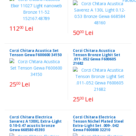
112
Lei
00
50
Lei
00
Corzi Chitara Acustica Set
Corzi Chitara Acustica
Tenson Gewa F600600 34150
Tenson Bronze Lighit Set
.011-.052 Gewa F600605
21682
25
Lei
00
25
Lei
00
Corzi Chitara Electrica
Corzi Chitara Electrica
Savarez A 130XL Extra-Light
Tenson Nichel Plated Steel
0.10-0.47 acustic bronze
Extra-Light Set .009-.042
Gewa 668580 45393
Gewa F600800 32210