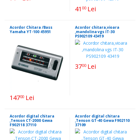
41
Lei
00
Acordor Chitara /Bass
Acordor chitara,vioara
Yamaha YT-100 45951
,mandolina vgs IT-30
PS902109 43419
37
Lei
00
147
Lei
00
Acordor digital chitara
Acordor digital chitara
,Tenson CT-2000 Gewa
,Tenson GT-40 Gewa F902110
F902118 37110
37109