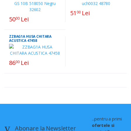
51
Lei
00
50
Lei
00
ZZBAG1A HUSA CHITARA
ACUSTICA 47458
86
Lei
00
...pentru a primi
ofertele si
Abonare la Newsletter