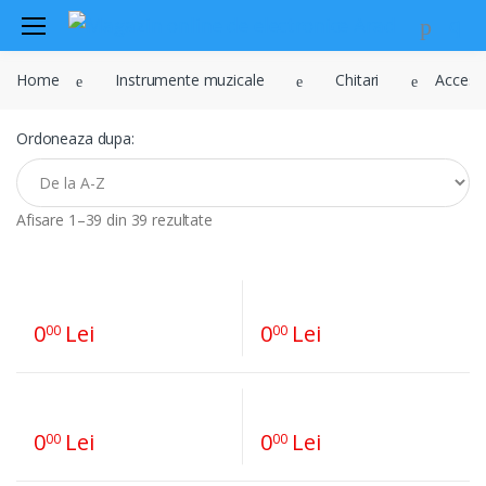
Audio
Home
Instrumente muzicale
Chitari
Accesor
Sisteme de securitate si
automatizari
Ordoneaza dupa:
Instrumente muzicale
Electrice , surse de alimentare si
iluminat
Afisare 1–39 din 39 rezultate
Televiziune , CATV , video , radio si
GSM
Retelistica , periferice PC
0
Lei
0
Lei
00
00
Cabluri
Scule si dispozitive
Sisteme fotovoltaice
0
Lei
0
Lei
00
00