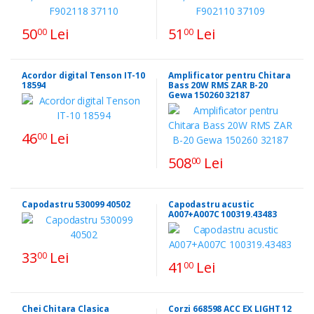
50
Lei
51
Lei
00
00
Acordor digital Tenson IT-10
Amplificator pentru Chitara
18594
Bass 20W RMS ZAR B-20
Gewa 150260 32187
46
Lei
00
508
Lei
00
Capodastru 530099 40502
Capodastru acustic
A007+A007C 100319.43483
33
Lei
00
41
Lei
00
Chei Chitara Clasica
Corzi 668598 ACC EX LIGHT 12