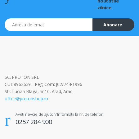
noutatile
zilnice.
Adresa de email
Abonare
SC. PROTON SRL
CUI: 8962639 - Reg. Com: J02/744/1996
Str. Lucian Blaga, nr.10, Arad, Arad
office@protonshop.ro
Aveti nevoie de ajutor? Informatii la nr. de telefon:
0257 284 900