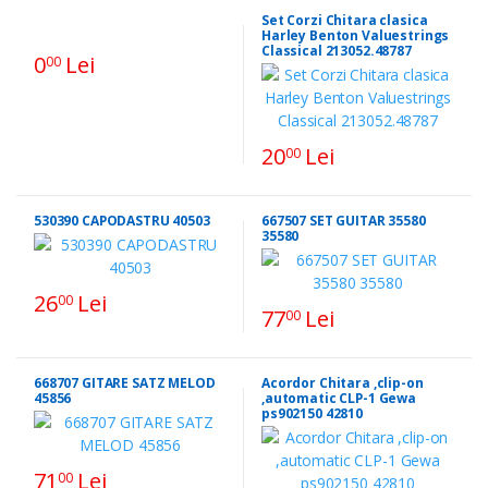
Set Corzi Chitara clasica
Harley Benton Valuestrings
Classical 213052.48787
0
Lei
00
20
Lei
00
530390 CAPODASTRU 40503
667507 SET GUITAR 35580
35580
26
Lei
00
77
Lei
00
668707 GITARE SATZ MELOD
Acordor Chitara ,clip-on
45856
,automatic CLP-1 Gewa
ps902150 42810
71
Lei
00