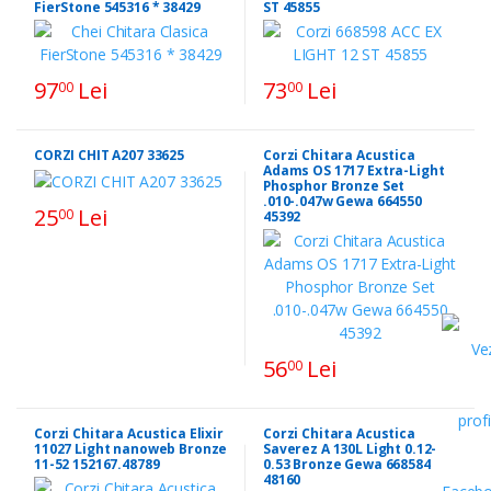
FierStone 545316 * 38429
ST 45855
97
Lei
73
Lei
00
00
CORZI CHIT A207 33625
Corzi Chitara Acustica
Adams OS 1717 Extra-Light
Phosphor Bronze Set
.010-.047w Gewa 664550
25
Lei
00
45392
56
Lei
00
Corzi Chitara Acustica Elixir
Corzi Chitara Acustica
11027 Light nanoweb Bronze
Saverez A 130L Light 0.12-
11-52 152167.48789
0.53 Bronze Gewa 668584
48160