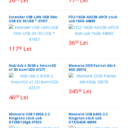
26
Lei
77
Lei
Extender USB-LAN-USB 50m
FD2-16GB-AH23B-APCR stick
USB-EX-50 USB * 47437
usb 16Gb 44889
36
Lei
00
117
Lei
00
Hub Usb x 3USB x 1microSD
Memorie DDR Patriot ddr4
x1 SD kom1020 47277
8Gb 39076
345
Lei
00
46
Lei
00
Memorie USB 128Gb 3.2
Memorie USB 64Gb 3.2
Kingston stick usb
Kingston stick usb
DTXM/128gb 47923
DTX/64GB 46999