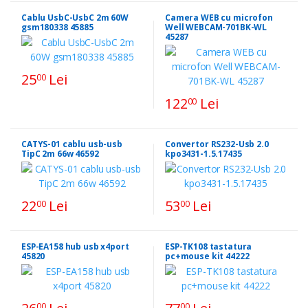
Cablu UsbC-UsbC 2m 60W
Camera WEB cu microfon
gsm180338 45885
Well WEBCAM-701BK-WL
45287
25
Lei
00
122
Lei
00
CATYS-01 cablu usb-usb
Convertor RS232-Usb 2.0
TipC 2m 66w 46592
kpo3431-1.5.17435
22
Lei
53
Lei
00
00
ESP-EA158 hub usb x4port
ESP-TK108 tastatura
45820
pc+mouse kit 44222
00
00