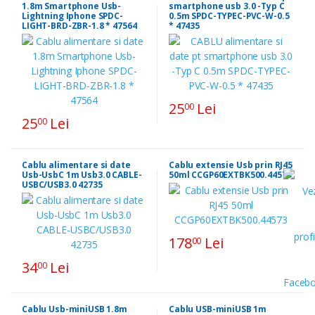
1.8m Smartphone Usb-
smartphone usb 3.0 -Typ C
Lightning Iphone SPDC-
0.5m SPDC-TYPEC-PVC-W-0.5
LIGHT-BRD-ZBR-1.8 * 47564
* 47435
25
Lei
00
25
Lei
00
Cablu alimentare si date
Cablu extensie Usb prin RJ45
Usb-UsbC 1m Usb3.0 CABLE-
50ml CCGP60EXTBK500.44573
USBC/USB3.0 42735
178
Lei
00
34
Lei
00
Cablu Usb-miniUSB 1.8m
Cablu USB-miniUSB 1m