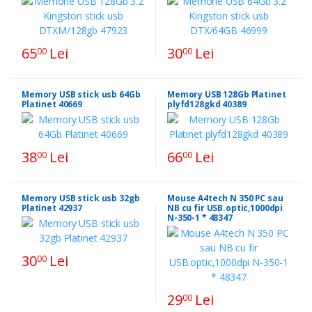
65
Lei
30
Lei
00
00
Memory USB stick usb 64Gb
Memory USB 128Gb Platinet
Platinet 40669
plyfd128gkd 40389
38
Lei
66
Lei
00
00
Memory USB stick usb 32gb
Mouse A4tech N 350 PC sau
Platinet 42937
NB cu fir USB.optic,1000dpi
N-350-1 * 48347
30
Lei
00
29
Lei
00