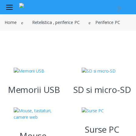
Audio
Home
Retelistica , periferice PC
Periferice PC
Sisteme de securitate si
automatizari
Instrumente muzicale
PERIFERICE PC
Electrice , surse de alimentare si
iluminat
Televiziune , CATV , video , radio si
GSM
Retelistica , periferice PC
Memorii USB
SD si micro-SD
Cabluri
Scule si dispozitive
Sisteme fotovoltaice
Surse PC
Mouse,