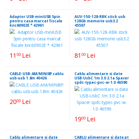
Adaptor USB-miniUSB 5pin
AUV-150-128-RBK stick usb
pentru casa marcat fiscale
128Gb memorie usb3.2
knc60902E * 42961
45507
11
Lei
81
Lei
00
00
CABLE-USB-AM/MINI8P cablu
Cablu alimentare si date
usb-usb 1.8m 40426
USB-UsbC 1m 3.0 2.1a Spacer
spdc-typec-pvc-w-1.0 46590
20
Lei
00
19
Lei
00
Cablu alimentare si date
CABLU alimentare si date pt