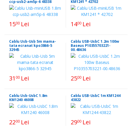
ccp-usb2-am5p-6 48338
KM1241 * 42702
15
Lei
14
Lei
00
00
Cablu Usb-Usb 5m mama-
Cablu USB-UsbC 1.2m 100w
tata ecranat kpo3866-5
Baseus P10355703221-
32945
00.48636
31
Lei
25
Lei
00
00
Cablu Usb-UsbC 1.8m
Cablu USB-UsbC 1m KM1244
KM1240 46008
43822
22
Lei
29
Lei
00
00